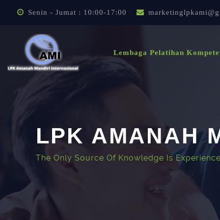
Lewati ke konten utama
Senin - Jumat : 10:00-17:00
marketinglpkami@g
Lembaga Pelatihan Kompete
LPK AMANAH M
The Only Source Of Knowledge Is Experience