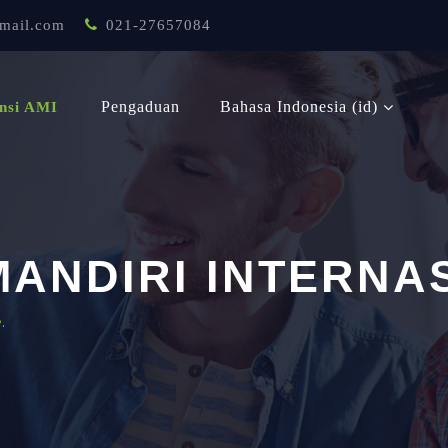
mail.com
021-27657084
Pengaduan
Bahasa Indonesia ‎(id)‎
nsi AMI
ANDIRI INTERNA
.