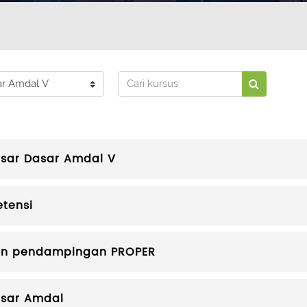
Cari kursus
Cari kursus
asar Dasar Amdal V
etensi
dan pendampingan PROPER
asar Amdal